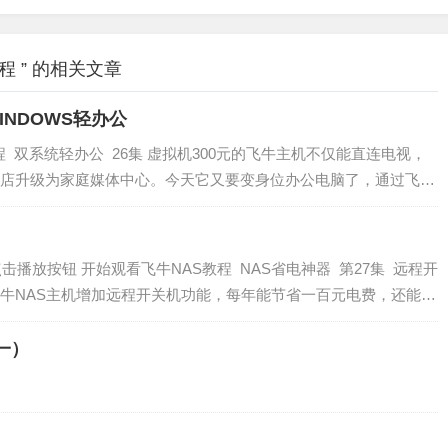
 ​” 的相关文章
INDOWS轻办公
程 双系统轻办公 26集 虚拟机300元的飞牛主机不仅能直连电视，
店升级为家庭媒体中心。今天它又要变身位办公电脑了，通过飞牛
s10系统，中度办公和看在线电影，一点都不卡，又省了一台电脑
点击播放按钮 开始观看飞牛NAS教程 NAS省电神器 第27集 远程开
牛NAS主机增加远程开关机功能，每年能节省一百元电费，还能避
，原机箱按钮正常使用，非…
控（一）
）