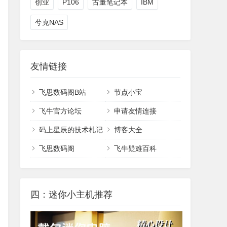
创业
P106
古董笔记本
IBM
兮克NAS
友情链接
飞思数码阁B站
节点小宝
飞牛官方论坛
申请友情连接
码上星辰的技术札记
博客大全
飞思数码阁
飞牛疑难百科
四：迷你小主机推荐