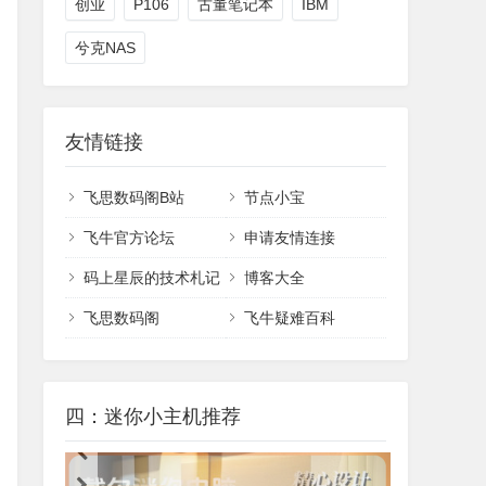
创业
P106
古董笔记本
IBM
兮克NAS
友情链接
飞思数码阁B站
节点小宝
飞牛官方论坛
申请友情连接
码上星辰的技术札记
博客大全
飞思数码阁
飞牛疑难百科
四：迷你小主机推荐