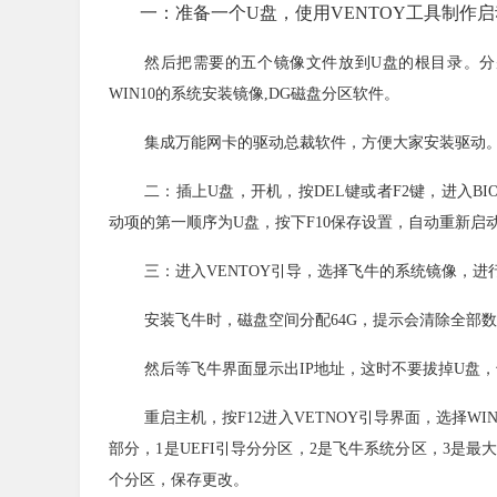
一：准备一个U盘，使用VENTOY工具制作
然后把需要的五个镜像文件放到U盘的根目录。分别
WIN10的系统安装镜像,DG磁盘分区软件。
集成万能网卡的驱动总裁软件，方便大家安装驱动
二：插上U盘，开机，按DEL键或者F2键，进入BIO
动项的第一顺序为U盘，按下F10保存设置，自动重新启
三：进入VENTOY引导，选择飞牛的系统镜像，进
安装飞牛时，磁盘空间分配64G，提示会清除全部
然后等飞牛界面显示出IP地址，这时不要拔掉U盘
重启主机，按F12进入VETNOY引导界面，选择WI
部分，1是UEFI引导分分区，2是飞牛系统分区，3是最
个分区，保存更改。