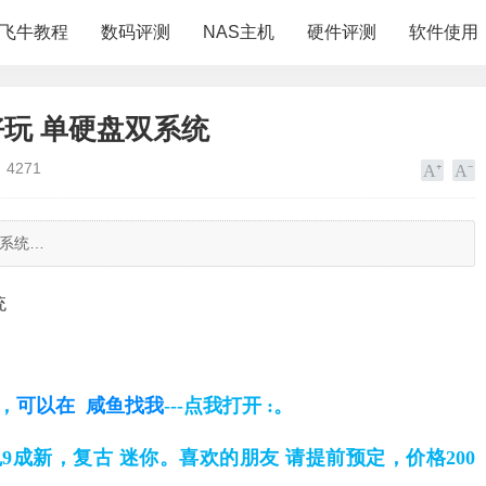
飞牛教程
数码评测
NAS主机
硬件评测
软件使用
好玩 单硬盘双系统
4271
双系统…
统
元，
可以在 咸鱼找我
---点我打开
:。
成新，复古 迷你。喜欢的朋友 请提前预定，价格200